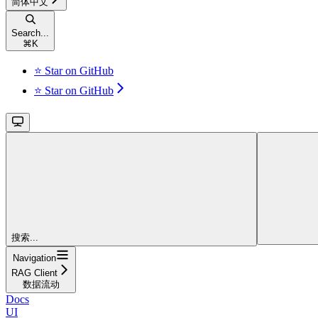
简体中文
Search...
⌘
K
⭐ Star on GitHub
⭐ Star on GitHub
搜索...
Navigation
RAG Client
数据流动
Docs
UI