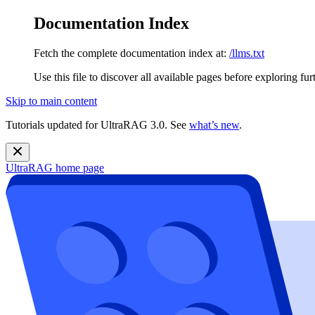
Documentation Index
Fetch the complete documentation index at:
/llms.txt
Use this file to discover all available pages before exploring fur
Skip to main content
Tutorials updated for UltraRAG 3.0. See
what’s new
.
UltraRAG
home page