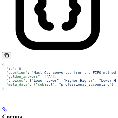
{
  "id"
: 
0
, 
  "question"
: 
"Mast Co. converted from the FIFO method 
  "golden_answers"
: [
"A"
], 
  "choices"
: [
"Lower Lower"
, 
"Higher Higher"
, 
"Lower Hi
  "meta_data"
: {
"subject"
: 
"professional_accounting"
}
}
Corpus