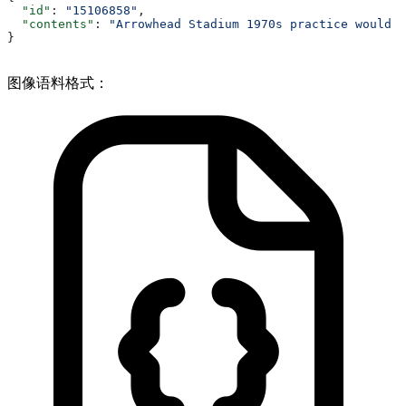
  "id"
: 
"15106858"
, 
  "contents"
: 
"Arrowhead Stadium 1970s practice would e
}
图像语料格式：