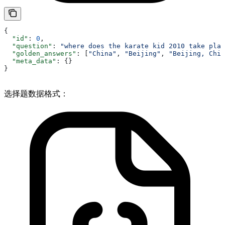
{
  "id"
: 
0
, 
  "question"
: 
"where does the karate kid 2010 take plac
  "golden_answers"
: [
"China"
, 
"Beijing"
, 
"Beijing, Chin
  "meta_data"
: {} 
}
选择题数据格式：